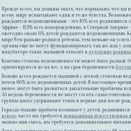
Прежде всего, вы должны знать, что нормально, что вы 
всему миру испытывают одни и те же чувства. Возможно в
рождаются недоношенными – это 10% всех родившихся за
Африке – 11,9% всех новорожденных, в Северной Америке – 
ежегодно около 6% детей рождаются недоношенными. Ко
мире.Чем раньше родился ребенок, тем меньше он успел
органы еще не могут функционировать так же, как у до
инкубаторе таких малышей отвозят в
отделение реаним
Конечно степень недоношенности может быть разной. 
ориентируются не на вес, а на срок беременности
(геста
Больше всего рождается малышей с легкой степенью нед
почти 60% всех недоношенных детей. В настоящее время 
менее, могут быть развиться дыхательные проблемы всл
35 недель беременности не могут сосать самостоятельно
группы плохо удерживают тепло в первые дни после рожде
Гораздо больше проблем возникает у детей, родившихся 
кувезе
, часто им требуется
неивазивная искусственная 
молоко или смесь, им требуется дополнительное питание