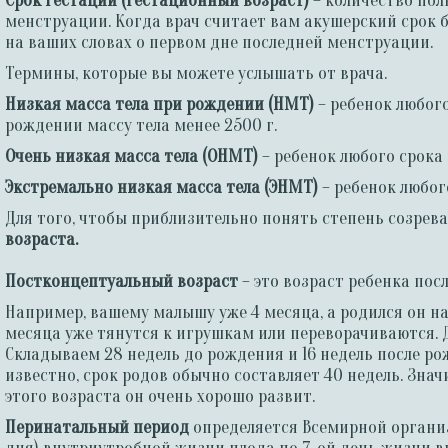
Срок гестации (гестационный возраст)
– количество пол
менструации. Когда врач считает вам акушерский срок б
на ваших словах о первом дне последней менструации.
Термины, которые вы можете услышать от врача.
Низкая масса тела при рождении (НМТ)
– ребенок любог
рождении массу тела менее 2500 г.
Очень низкая масса тела (ОНМТ)
– ребенок любого срока
Экстремально низкая масса тела (ЭНМТ)
– ребенок любог
Для того, чтобы приблизительно понять степень созрев
возраста.
Постконцептуальный возраст
– это возраст ребенка по
Например, вашему малышу уже 4 месяца, а родился он на
месяца уже тянутся к игрушкам или переворачиваются.
Складываем 28 недель до рождения и 16 недель после ро
известно, срок родов обычно составляет 40 недель. Зна
этого возраста он очень хорошо развит.
Перинатальный период
определяется Всемирной организа