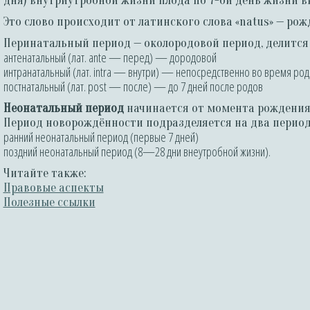
дня) внутриутробной жизни плода по 7-ой день жизни в
Это слово происходит от латинского слова «natus» — рож
Перинатальный период — околородовой период, делится
антенатальный (лат. ante — перед) — дородовой
интранатальный (лат. intra — внутри) — непосредственно во время ро
постнатальный (лат. post — после) — до 7 дней после родов
Неонатальный период
начинается от момента рождения 
Период новорождённости подразделяется на два период
ранний неонатальный период (первые 7 дней)
поздний неонатальный период (8—28 дни внеутробной жизни).
Читайте также:
Правовые аспекты
Полезные ссылки