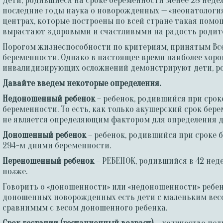
Дети, родившиеся на сроке беременности менее 28 неде
последние годы наука о новорожденных — «неонатология
центрах, которые построены по всей стране такая помо
вырастают здоровыми и счастливыми на радость родит
Порогом жизнеспособности по критериям, принятым Все
беременности. Однако в настоящее время наиболее хор
инвалидизирующих осложнений демонстрируют дети, род
Давайте введем некоторые определения.
Недоношенный ребенок
– ребенок, родившийся при сроке
беременности. То есть, как только акушерский срок бер
не является определяющим фактором для определения 
Доношенный ребенок
– ребенок, родившийся при сроке б
294-м днями беременности.
Переношенный ребенок
– РЕБЕНОК, родившийся в 42 неде
позже.
Говорить о «доношенности» или «недоношенности» ребенк
доношенных новорожденных есть дети с маленьким весо
сравнимым с весом доношенного ребенка.